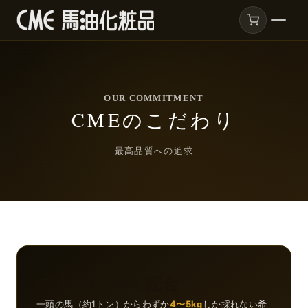
OUR COMMITMENT
CMEのこだわり
最高品質への追求
こうね油 40% 配合
一頭の馬（約1トン）からわずか
4〜5kg
しか採れない希