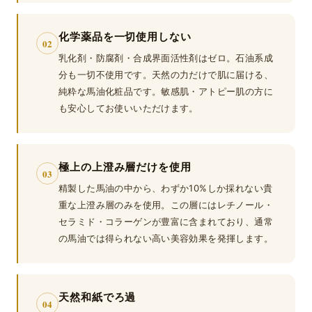
化学薬品を一切使用しない
02
乳化剤・防腐剤・合成界面活性剤はゼロ。石油系成
分も一切不使用です。天然の力だけで肌に届ける、
純粋な馬油化粧品です。敏感肌・アトピー肌の方に
も安心してお使いいただけます。
極上の上澄み層だけを使用
03
精製した馬油の中から、わずか10%しか採れない貴
重な上澄み層のみを使用。この層にはレチノール・
セラミド・コラーゲンが豊富に含まれており、通常
の馬油では得られない高い美容効果を発揮します。
天然和紙でろ過
04