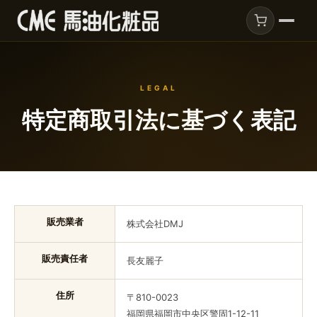
LEGAL
特定商取引法に基づく表記
販売業者
株式会社DMJ
販売責任者
長友麗子
住所
〒810-0023
福岡県福岡市中央区警固1-12-11